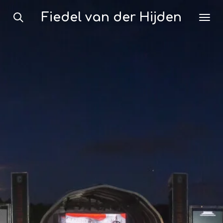
Ga
Fiedel van der Hijden
direct
naar
de
hoofdinhoud