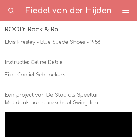
Ga
Fiedel van der Hijden
direct
naar
ROOD: Rock & Roll
de
hoofdinhoud
Elvis Presley - Blue Suede Shoes - 1956
Instructie: Celine Debie
Film: Camiel Schnackers
Een project van De Stad als Speeltuin
Met dank aan dansschool Swing-Inn.